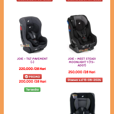
JOIE - TILT PAVEMENT
JOIE - MEET STEADI
(-)
MOONLIGHT 1 (TS-
AD07)
220,000 /28 Hari
250,000 /28 Hari
PROMO
Disewa s.d 15-08-2026
200,000 /28 Hari
Tersedia