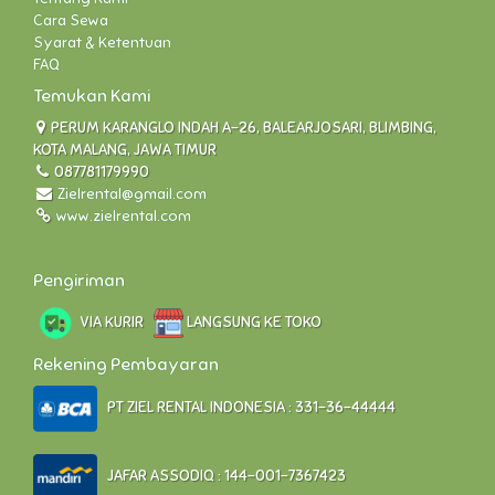
Cara Sewa
Syarat & Ketentuan
FAQ
Temukan Kami
PERUM KARANGLO INDAH A-26, BALEARJOSARI, BLIMBING,
KOTA MALANG, JAWA TIMUR
087781179990
Zielrental@gmail.com
www.zielrental.com
Pengiriman
VIA KURIR
LANGSUNG KE TOKO
Rekening Pembayaran
PT ZIEL RENTAL INDONESIA : 331-36-44444
JAFAR ASSODIQ : 144-001-7367423