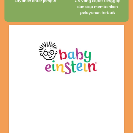
Layanan antar jemput
CS yang cepat tanggap
dan siap memberikan
pelayanan terbaik