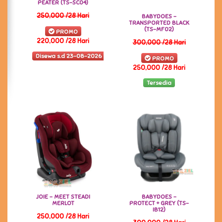
PEATER (TS-SC04)
250,000 /28 Hari
BABYDOES -
TRANSPORTED BLACK
(TS-MF02)
PROMO
220,000 /28 Hari
300,000 /28 Hari
Disewa s.d 23-08-2026
PROMO
250,000 /28 Hari
Tersedia
JOIE - MEET STEADI
BABYDOES -
MERLOT
PROTECT + GREY (TS-
IB12)
250,000 /28 Hari