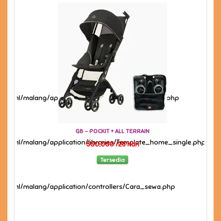
ic_html/malang/application/views/home/cara_sewa.php
GB - POCKIT + ALL TERRAIN
e.php
c_html/malang/application/libraries/Template_home_single.php
500,000 /28 Hari
Tersedia
c_html/malang/application/controllers/Cara_sewa.php