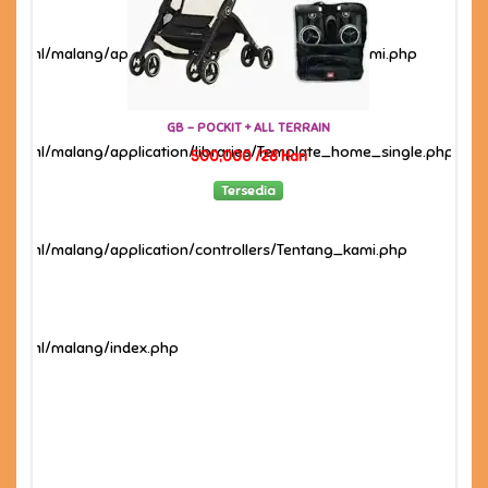
ic_html/malang/application/views/home/tentang_kami.php
GB - POCKIT + ALL TERRAIN
e.php
c_html/malang/application/libraries/Template_home_single.php
500,000 /28 Hari
Tersedia
c_html/malang/application/controllers/Tentang_kami.php
c_html/malang/index.php