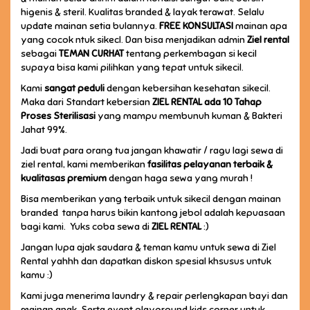
higenis & steril. Kualitas branded & layak terawat. Selalu
update mainan setia bulannya.
FREE KONSULTASI
mainan apa
yang cocok ntuk sikecl. Dan bisa menjadikan admin
Ziel rental
sebagai
TEMAN CURHAT
tentang perkembagan si kecil
supaya bisa kami pilihkan yang tepat untuk sikecil.
Kami
sangat peduli
dengan kebersihan kesehatan sikecil.
Maka dari Standart kebersian
ZIEL RENTAL
ada 10 Tahap
Proses Sterilisasi
yang mampu membunuh kuman & Bakteri
Jahat 99%.
Jadi buat para orang tua jangan khawatir / ragu lagi sewa di
ziel rental, kami memberikan
fasilitas pelayanan terbaik &
kualitasas premium
dengan haga sewa yang murah !
Bisa memberikan yang terbaik untuk sikecil dengan mainan
branded tanpa harus bikin kantong jebol adalah kepuasaan
bagi kami. Yuks coba sewa di
ZIEL RENTAL
:)
Jangan lupa ajak saudara & teman kamu untuk sewa di Ziel
Rental yahhh dan dapatkan diskon spesial khsusus untuk
kamu :)
Kami juga menerima laundry & repair perlengkapan bayi dan
mainan anak. Serta event playground kids corner untuk