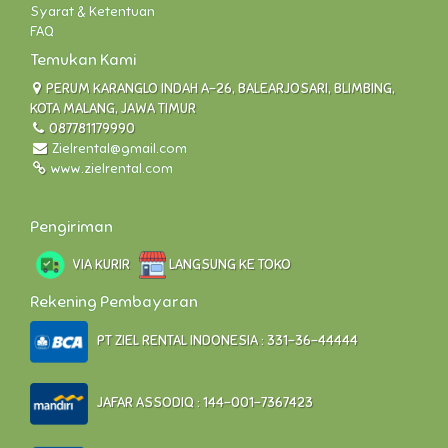
Syarat & Ketentuan
FAQ
Temukan Kami
PERUM KARANGLO INDAH A-26, BALEARJOSARI, BLIMBING,
KOTA MALANG, JAWA TIMUR
087781179990
Zielrental@gmail.com
www.zielrental.com
Pengiriman
VIA KURIR
LANGSUNG KE TOKO
Rekening Pembayaran
PT ZIEL RENTAL INDONESIA : 331-36-44444
JAFAR ASSODIQ : 144-001-7367423