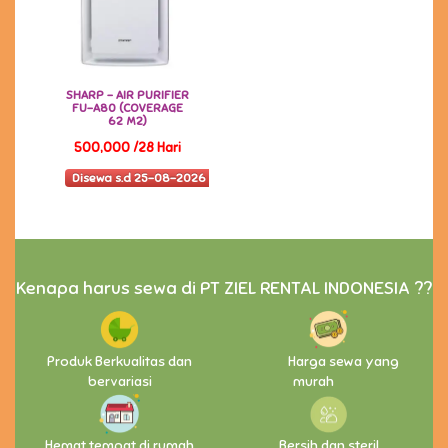
SHARP - AIR PURIFIER
FU-A80 (COVERAGE
62 M2)
500,000 /28 Hari
Disewa s.d 25-08-2026
Kenapa harus sewa di PT ZIEL RENTAL INDONESIA ??
Produk Berkualitas dan
Harga sewa yang
bervariasi
murah
Hemat tempat di rumah
Bersih dan steril