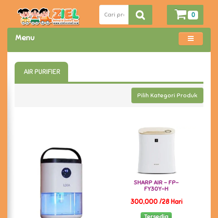
0
Menu
AIR PURIFIER
Pilih Kategori Produk
SHARP AIR - FP-
FY30Y-H
300,000 /28 Hari
Tersedia