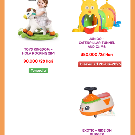
JUNIOR -
CATERPILLAR TUNNEL
AND CLIMB
TOYS KINGDOM -
HOLA ROCKING 2IN1
350,000 /28 Hari
90,000 /28 Hari
Disewa s.d 20-08-2026
Tersedia
EXOTIC - RIDE ON
BURGER