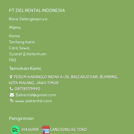
PT ZIEL RENTAL INDONESIA
Baca Selengkapnya...
Menu
Home
Tentang Kami
Cara Sewa
Syarat & Ketentuan
FAQ
Temukan Kami
PERUM KARANGLO INDAH A-26, BALEARJOSARI, BLIMBING,
KOTA MALANG, JAWA TIMUR
087781179990
Zielrental@gmail.com
www.zielrental.com
Pengiriman
VIA KURIR
LANGSUNG KE TOKO